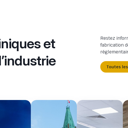
iniques et
Restez infor
fabrication d
réglementaire
’industrie
Toutes le