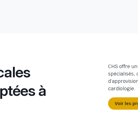
cales
CHS offre un
spécialisés,
d’approvisio
ptées à
cardiologie.
Voir les p