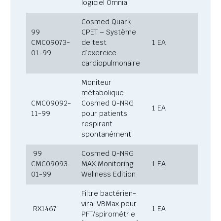
logiciel Omnia
Cosmed Quark
99
CPET – Système
CMC09073-
de test
1 EA
01-99
d’exercice
cardiopulmonaire
Moniteur
métabolique
CMC09092-
Cosmed Q-NRG
1 EA
11-99
pour patients
respirant
spontanément
99
Cosmed Q-NRG
CMC09093-
MAX Monitoring
1 EA
01-99
Wellness Edition
Filtre bactérien-
viral VBMax pour
RX1467
1 EA
PFT/spirométrie