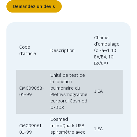
Demandez un devis
Chaîne
d’emballage
Code
Description
(c.-à-d. 10
d’article
EA/BX, 10
BX/CA)
Unité de test de
la fonction
CMC09068-
pulmonaire du
1 EA
01-99
Plethysmographe
corporel Cosmed
Q-BOX
Cosmed
CMC09061-
microQuark USB
1 EA
01-99
spiromètre avec