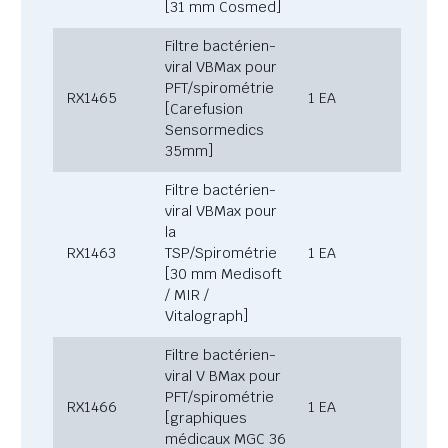
[31 mm Cosmed]
Filtre bactérien-
viral VBMax pour
PFT/spirométrie
RX1465
1 EA
[Carefusion
Sensormedics
35mm]
Filtre bactérien-
viral VBMax pour
la
RX1463
TSP/Spirométrie
1 EA
[30 mm Medisoft
/ MIR /
Vitalograph]
Filtre bactérien-
viral V BMax pour
PFT/spirométrie
RX1466
1 EA
[graphiques
médicaux MGC 36