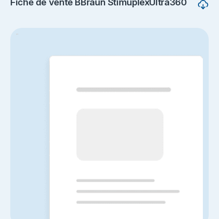
Fiche de vente BBraun StimuplexUltra360