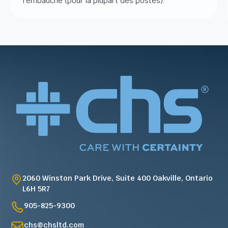
l’embauche (pour la plupart des postes).
2060 Winston Park Drive, Suite 400 Oakville, Ontario
L6H 5R7
905-825-9300
chs@chsltd.com