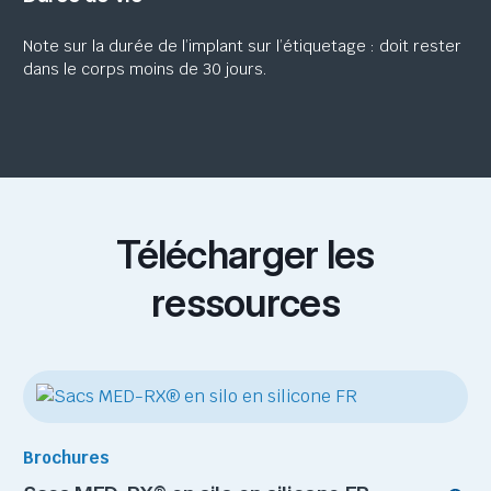
Note sur la durée de l’implant
sur l’étiquetage : doit rester
dans le
corps
moins de
30 jours
.
Télécharger les
ressources
Brochures